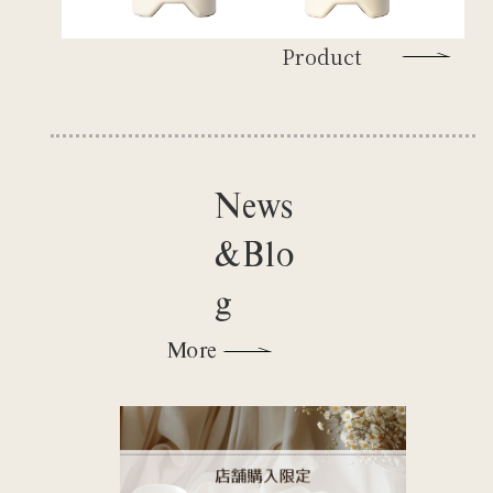
Product
News
&Blo
g
More