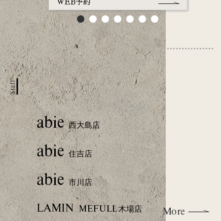
WEB予約
WEB
Staff
abie
西大島店
abie
住吉店
abie
市川店
LAMIN
MEFULL 木場店
More