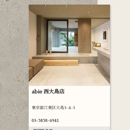
ロン
abie 西大島店
abie
東京都江東区大島3-4-3
東京都江
03-5858-6941
03-563