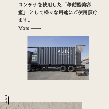
コンテナを使用した「移動型美容
願っ
室」 として様々な用途にご使用頂け
ます。
More
M
Salon list